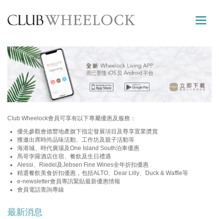
Toggle
naviga
Club Wheelock會員可享有以下專屬優惠及服務：
優先參觀會德豐地產旗下指定發展項目及尊享置業奬賞
獲邀出席時尚品味活動、工作坊及親子活動等
海港城、時代廣場及One Island South泊車優惠
馬哥孛羅酒店住宿、餐飲及生日禮遇
Alessi、Riedel及Jebsen Fine Wines全年折扣優惠
精選餐飲美食折扣優惠，包括ALTO、Dear Lilly、Duck & Waffle等
e-newsletter會員專訊緊貼最新優惠情報
會員電話查詢專線
最新消息