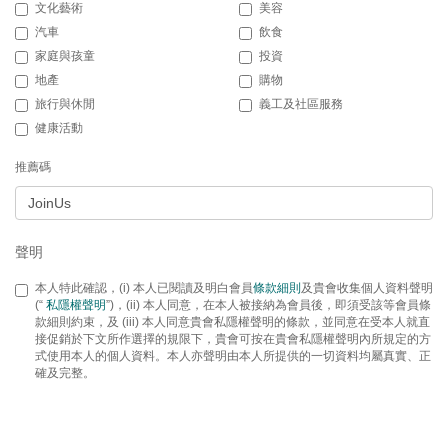
文化藝術
美容
汽車
飲食
家庭與孩童
投資
地產
購物
旅行與休閒
義工及社區服務
健康活動
推薦碼
聲明
本人特此確認，(i) 本人已閱讀及明白會員
條款細則
及貴會收集個人資料聲明
(“
私隱權聲明
”)，(ii) 本人同意，在本人被接納為會員後，即須受該等會員條
款細則約束，及 (iii) 本人同意貴會私隱權聲明的條款，並同意在受本人就直
接促銷於下文所作選擇的規限下，貴會可按在貴會私隱權聲明內所規定的方
式使用本人的個人資料。本人亦聲明由本人所提供的一切資料均屬真實、正
確及完整。