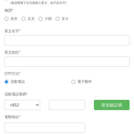
(會德豐旗下住宅物業之業主、租戶及住戶)
稱謂*
先生
太太
小姐
女士
英文名字*
英文姓氏*
OTP方法*
流動電話
電子郵件
流動電話號碼*
發送驗証碼
電郵地址*