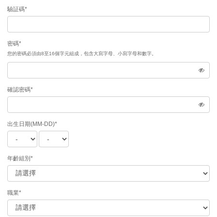
驗証碼*
密碼*
您的密碼必須由8至16個字元組成，包含大寫字母、小寫字母和數字。
確認密碼*
出生日期(MM-DD)*
年齡組別*
職業*