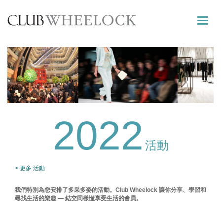
Toggle
naviga
2022
活動
> 更多 活動
我們特別為您安排了多采多姿的活動。Club Wheelock 讓你分享、學習和
尋找生活的樂趣 — 結交同樣懂享受生活的會員。