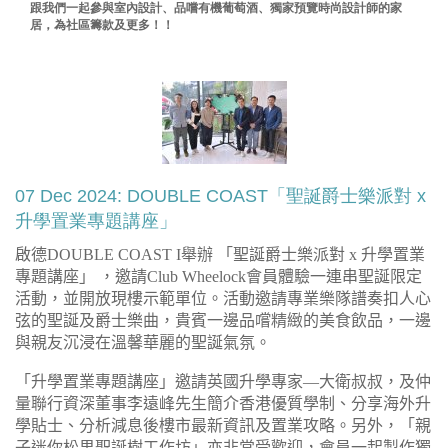
跟我們一起參與室內設計、品嚐有機葡萄酒、獨家預覽時尚設計師的家
居，為社區籌款及更多！！
07 Dec 2024: DOUBLE COAST「聖誕爵士樂派對 x
升學置業專題講座」
啟德
DOUBLE COAST I
舉辦
「聖誕爵士樂派對
x
升學置業
專題講座」
，邀請
Club Wheelock
會員體驗一連串聖誕限定
活動，並開放現樓示範單位。活動邀請專業樂隊譜奏扣人心
弦的聖誕及爵士樂曲，貴賓一邊品嚐精緻的美食飲品，一邊
與親友沉浸在溫馨華麗的聖誕氣氛。
「升學置業專題講座」邀請英國升學專家—大衛叔叔，及仲
量聯行資深董事李遠峰先生簡介香港優質學制、分享海外升
學貼士、分析減息後樓市最新資訊及置業攻略。另外，「親
子迷你松果聖誕樹工作坊」亦非常受歡迎，會員一起製作獨