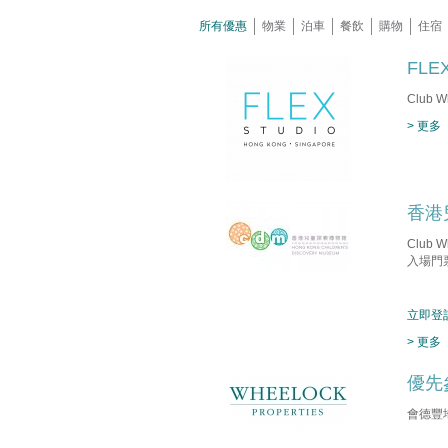
所有優惠
物業
泊車
餐飲
購物
住宿
FLE
Club
> 更多
香港
Club
入場門
立即登
> 更多
優先
會德豐