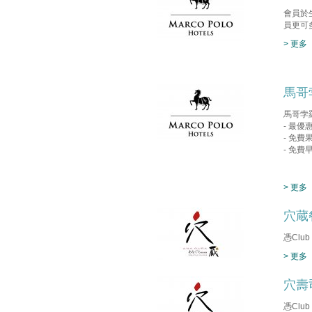
會員於
員更可
> 更多
馬哥
馬哥孛
- 最優
- 免費
- 免費
> 更多
穴蔵
憑Clu
> 更多
穴壽
憑Clu