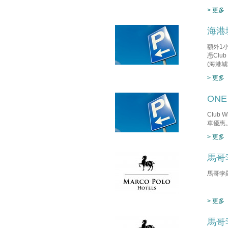
> 更多
海港
額外1
憑Clu
(海港
> 更多
ONE
Club
車優惠
> 更多
馬哥
馬哥孛
> 更多
馬哥