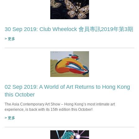
30 Sep 2019: Club Wheelock 會員專訊2019年第3期
> 更多
02 Sep 2019: A World of Art Returns to Hong Kong
this October
The Asia Contemporary Art Show – Hong Kong’s most intimate art
experience, is back with its 15th edition this October!
> 更多