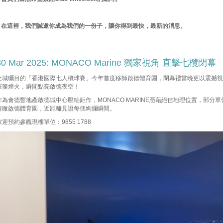
在這裡，我們誠邀你成為我們的一份子，讓你得到最快，最新的消息。
30 Mar 2025: MONACO Marine 獨家視角 直擊七欖閉幕
全城矚目的「香港國際七人欖球賽」今年首度移師啟德體育園，閉幕禮當晚更以震撼視覺
璀璨煙火，瞬間點亮啟德夜空！
作為會德豐地產啟德城中心壓軸鉅作，MONACO MARINE憑藉絕佳地理位置，部分
俯瞰啟德體育園，近距離見證每個絢爛瞬間。
歡迎預約參觀現樓單位：9855 1788