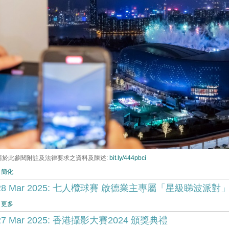
請於此參閱附註及法律要求之資料及陳述:
bit.ly/444pbci
 簡化
28 Mar 2025: 七人欖球賽 啟德業主專屬「星級睇波派對
 更多
27 Mar 2025: 香港攝影大賽2024 頒獎典禮