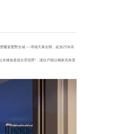
饗宴驚艷全城 — 球場天幕全開，綻放25米高
單位坐擁無遮擋全景視野¹，讓住戶能以獨家高角度