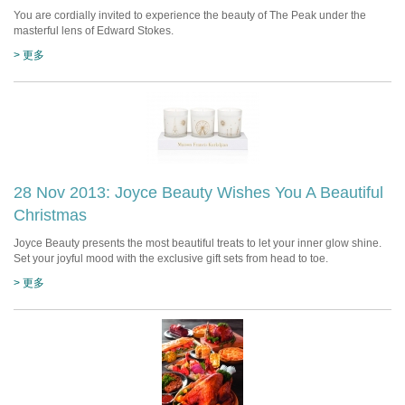
You are cordially invited to experience the beauty of The Peak under the
masterful lens of Edward Stokes.
> 更多
28 Nov 2013: Joyce Beauty Wishes You A Beautiful
Christmas
Joyce Beauty presents the most beautiful treats to let your inner glow shine.
Set your joyful mood with the exclusive gift sets from head to toe.
> 更多